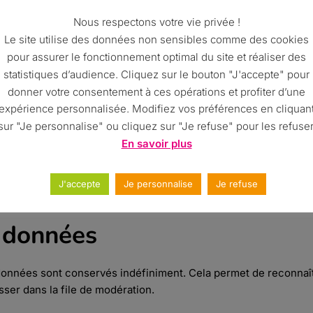
 (par exemple des vidéos, images, articles…). Le contenu intégr
Nous respectons votre vie privée !
cet autre site.
Le site utilise des données non sensibles comme des cookies
pour assurer le fonctionnement optimal du site et réaliser des
iser des cookies, embarquer des outils de suivis tiers, suivre v
statistiques d’audience. Cliquez sur le bouton "J'accepte" pour
ur leur site web.
donner votre consentement à ces opérations et profiter d’une
expérience personnalisée. Modifiez vos préférences en cliquan
sur "Je personnalise" ou cliquez sur "Je refuse" pour les refuser
n de vos données personnelle
En savoir plus
tre adresse IP sera incluse dans l’e-mail de réinitialisation.
J'accepte
Je personnalise
Je refuse
 données
données sont conservés indéfiniment. Cela permet de reconnaî
ser dans la file de modération.